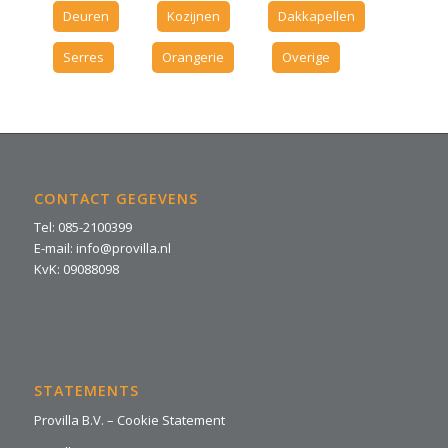
Deuren
Kozijnen
Dakkapellen
Serres
Orangerie
Overige
CONTACT GEGEVENS
Tel: 085-2100399
E-mail: info@provilla.nl
KvK: 09088098
STATEMENTS
Provilla B.V. – Cookie Statement