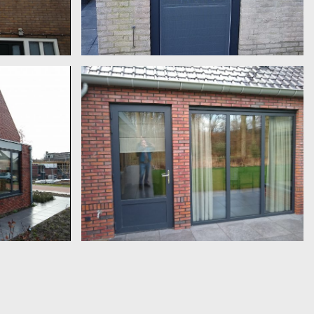
kunststof en hor.
kiep, hor en
Deur als draaikiep raam Mato aluminium met
/ grijs ruw / mat
. Boven
Aluminium naar buiten draaiende deur. zwart