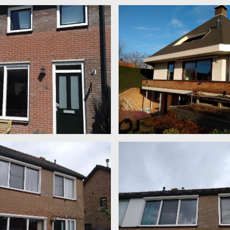
en beneden. Kleur P890 ruw mat
Alumiunium kozijnen en schuifp