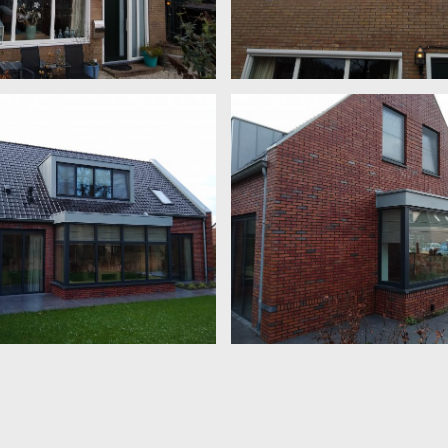
kprofiel kleur F910
screen
Kunststof blokprofiel . 1 x draai
apel. Zwart / Grijs ruw /mat
draaikiep met hor.
luminium kozijnen, deuren,
Nieuwbouw. Aluminium kozijnen