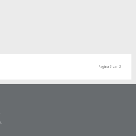
Pagina 3 van 3
t
t