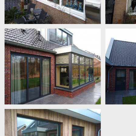
Kunststof blokprofiel kleur F910
Kunststof blo
raam. Zwart / grijs ruw/ mat
erker en dakk
Aluminum erker, dakkapel met draaikiep
Nieuwbouw. A