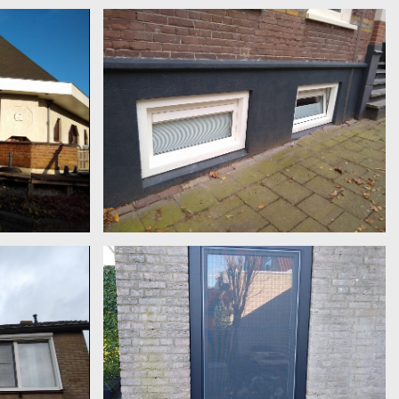
 staal/ brons
profiel met houtverbinding . Kleur crème
uien boven
Souterrain, 2 kunststof kozijnen verdiept