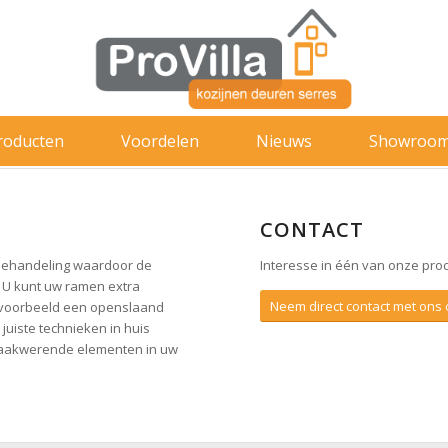
roducten
Voordelen
Nieuws
Showroo
CONTACT
 behandeling waardoor de
Interesse in één van onze pro
. U kunt uw ramen extra
Neem direct contact met ons
ijvoorbeeld een openslaand
juiste technieken in huis
nbraakwerende elementen in uw