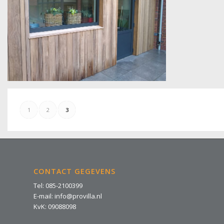
buitenkeuken. Zwart / grijs ruw/ mat
Aluminium kozijn met deur voor
1
2
3
CONTACT GEGEVENS
Tel: 085-2100399
E-mail: info@provilla.nl
KvK: 09088098